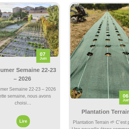
07
Juin
umer Semaine 22-23
– 2026
mer Semaine 22-23 – 2026
06
tte semaine, nous avons
Jui
choisi…
Plantation Terrai
Lire
Plantation Terrain 🌱 C’est p