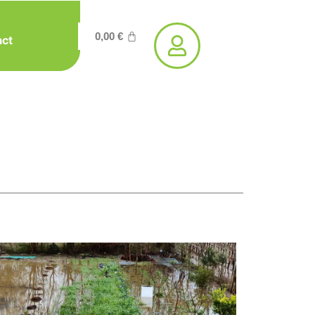
0,00
€
act