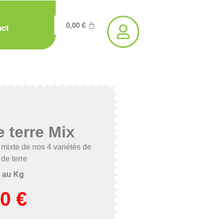
0,00
€
act
 terre Mix
ixte de nos 4 variétés de
de terre
 au Kg
00
€