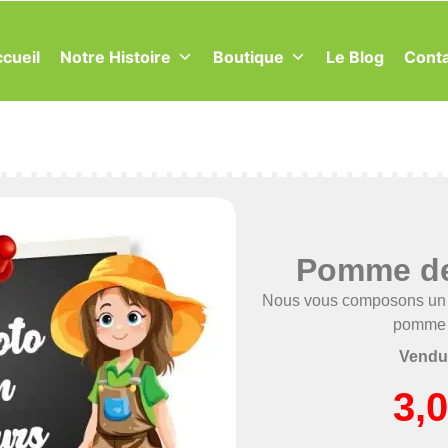
cueil
Notre Histoire
Boutique
Le Blog
Cont
Pomme de
Nous vous composons un m
pomme 
Vendu
3,